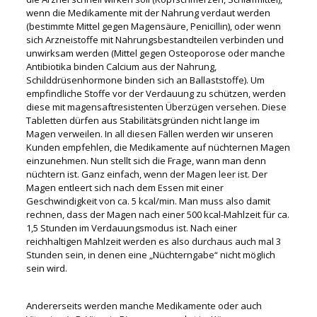
wenn die Medikamente mit der Nahrung verdaut werden
(bestimmte Mittel gegen Magensäure, Penicillin), oder wenn
sich Arzneistoffe mit Nahrungsbestandteilen verbinden und
unwirksam werden (Mittel gegen Osteoporose oder manche
Antibiotika binden Calcium aus der Nahrung,
Schilddrüsenhormone binden sich an Ballaststoffe). Um
empfindliche Stoffe vor der Verdauung zu schützen, werden
diese mit magensaftresistenten Überzügen versehen. Diese
Tabletten dürfen aus Stabilitätsgründen nicht lange im
Magen verweilen. In all diesen Fällen werden wir unseren
Kunden empfehlen, die Medikamente auf nüchternen Magen
einzunehmen. Nun stellt sich die Frage, wann man denn
nüchtern ist. Ganz einfach, wenn der Magen leer ist. Der
Magen entleert sich nach dem Essen mit einer
Geschwindigkeit von ca. 5 kcal/min. Man muss also damit
rechnen, dass der Magen nach einer 500 kcal-Mahlzeit für ca.
1,5 Stunden im Verdauungsmodus ist. Nach einer
reichhaltigen Mahlzeit werden es also durchaus auch mal 3
Stunden sein, in denen eine „Nüchterngabe“ nicht möglich
sein wird.
Andererseits werden manche Medikamente oder auch