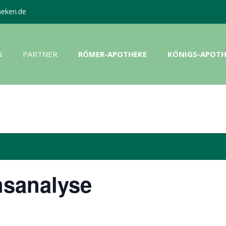
heken.de
N
PARTNER
RÖMER-APOTHEKE
KÖNIGS-APOTH
nsanalyse